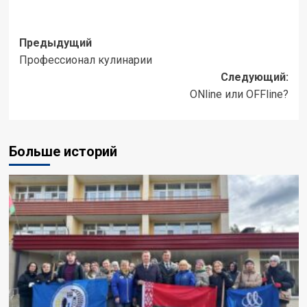
Навигация
Предыдущий
Профессионал кулинарии
записи
Следующий:
ONline или OFFline?
Больше историй