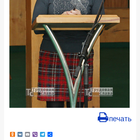
печать
Odnoklassniki
VK
Email
Viber
Telegram
Отправить