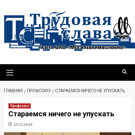
Перейти
к
содержимому
Основное
меню
ГЛАВНАЯ
ПРОФСОЮЗ
СТАРАЕМСЯ НИЧЕГО НЕ УПУСКАТЬ
Профсоюз
Стараемся ничего не упускать
13.11.2014