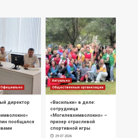
Актуально
Официально
Общественные организации
ый директор
«Васильки» в деле:
сотрудница
химволокно»
«Могилевхимволокно» –
лин пообщался
призер отраслевой
ивами
спортивной игры
29.07.2026