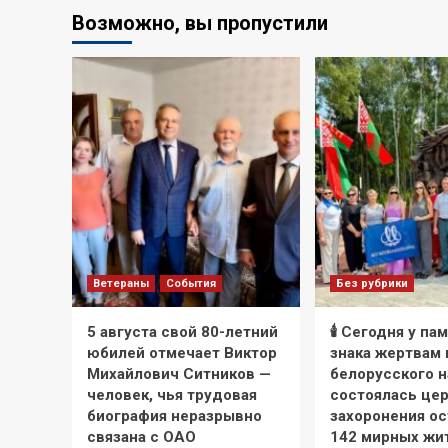
Возможно, вы пропустили
Ветераны
События
Без рубрики
5 августа свой 80-летний
🕯 Сегодня у па
юбилей отмечает Виктор
знака жертвам
Михайлович Ситников —
белорусского 
человек, чья трудовая
состоялась це
биография неразрывно
захоронения ос
связана с ОАО
142 мирных жи