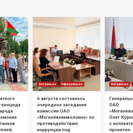
Актуально
Официально
Актуально
мятного
6 августа состоялось
Генеральн
 геноцида
очередное заседание
ОАО
народа
комиссии ОАО
«Могилев
ремония
«Могилёвхимволокно» по
Олег Кури
танков
противодействию
с коллект
телей,
коррупции под
проектно-