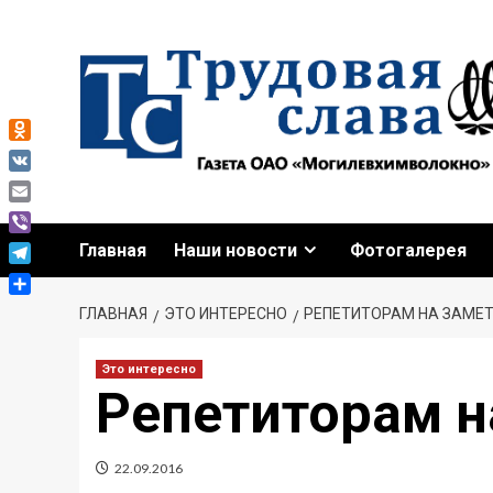
Перейти
к
содержимому
Odnoklassniki
VK
Email
Viber
Главная
Наши новости
Фотогалерея
Telegram
Отправить
ГЛАВНАЯ
ЭТО ИНТЕРЕСНО
РЕПЕТИТОРАМ НА ЗАМЕ
Это интересно
Репетиторам н
22.09.2016