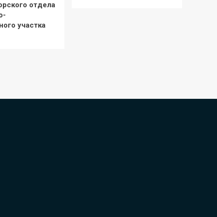
орского отдела
о-
ного участка