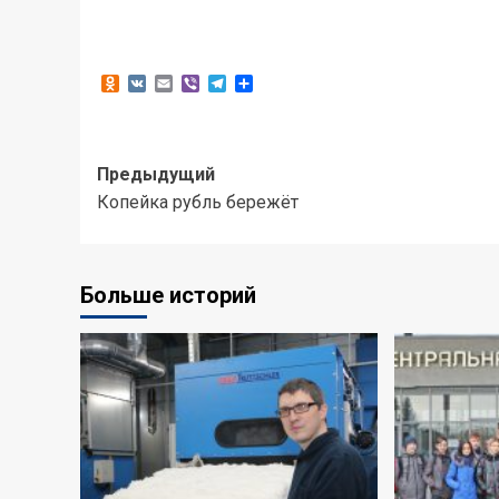
Odnoklassniki
VK
Email
Viber
Telegram
Отправить
Навигация
Предыдущий
Копейка рубль бережёт
записи
Больше историй