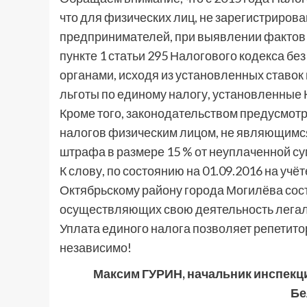
что для физических лиц, не зарегистриров
предпринимателей, при выявлении фактов 
пункте 1 статьи 295 Налогового кодекса бе
органами, исходя из установленных ставок
льготы по единому налогу, установленные 
Кроме того, законодательством предусмот
налогов физическим лицом, не являющимс
штрафа в размере 15 % от неуплаченной сум
К слову, по состоянию на 01.09.2016 на учё
Октябрьскому району города Могилёва состо
осуществляющих свою деятельность легаль
Уплата единого налога позволяет репетито
независимо!
Максим ГУРИН, начальник инспекц
Бе