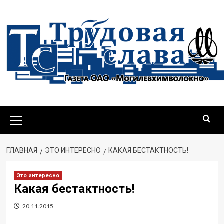
Перейти
к
содержимому
Основное
меню
ГЛАВНАЯ
ЭТО ИНТЕРЕСНО
КАКАЯ БЕСТАКТНОСТЬ!
Это интересно
Какая бестактность!
20.11.2015