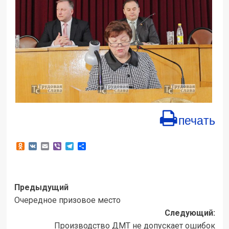
печать
Odnoklassniki
VK
Email
Viber
Telegram
Отправить
Навигация
Предыдущий
Очередное призовое место
записи
Следующий:
Производство ДМТ не допускает ошибок