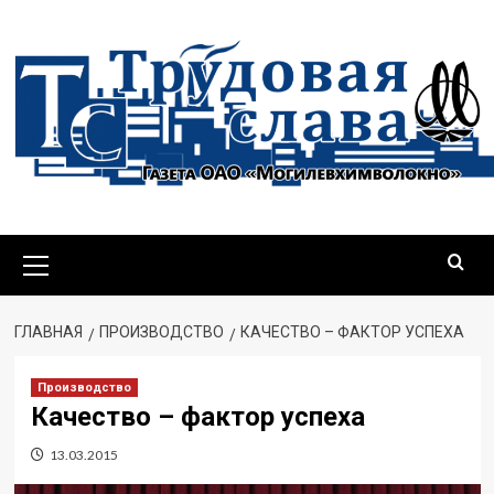
Перейти
к
содержимому
Основное
меню
ГЛАВНАЯ
ПРОИЗВОДСТВО
КАЧЕСТВО – ФАКТОР УСПЕХА
Производство
Качество – фактор успеха
13.03.2015