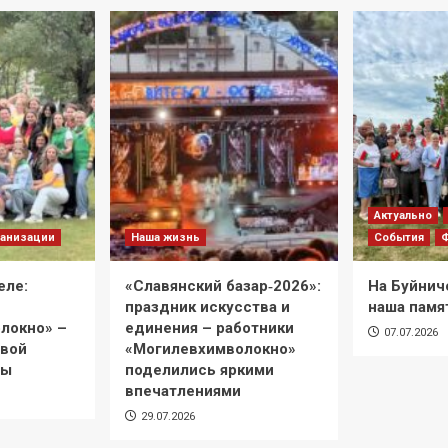
Актуально
анизации
Наша жизнь
События
еле:
«Славянский базар‑2026»:
На Буйнич
праздник искусства и
наша памя
локно» –
единения – работники
07.07.2026
евой
«Могилевхимволокно»
ры
поделились яркими
впечатлениями
29.07.2026