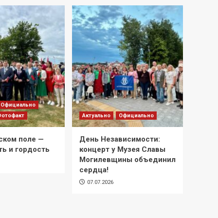
Официально
Фотофакт
Актуально
Официально
ском поле —
День Независимости:
ть и гордость
концерт у Музея Славы
Могилевщины объединил
сердца!
07.07.2026