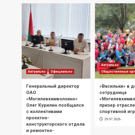
Актуально
Актуально
Официально
Общественные орг
Генеральный директор
«Васильки» в д
ОАО
сотрудница
«Могилевхимволокно»
«Могилевхимво
Олег Курилин пообщался
призер отрасл
с коллективами
спортивной иг
проектно-
29.07.2026
конструкторского отдела
и ремонтно-