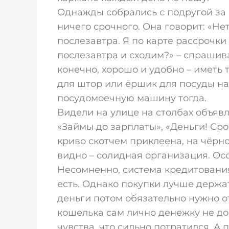
Однажды собрались с подругой за 
ничего срочного. Она говорит: «Нет
послезавтра. Я по карте рассрочки 
послезавтра и сходим?» – спрашиваю
конечно, хорошо и удобно – иметь т
для штор или ёршик для посуды на
посудомоечную машину тогда.
Видели на улице на столбах объяв
«Займы до зарплаты», «Деньги! Сроч
криво скотчем приклеена, на чёрн
видно – солидная организация. Ос
Несомненно, система кредитования 
есть. Однако покупки лучше держат
деньги потом обязательно нужно от
кошелька сам лично денежку не дос
чувства, что сильно потратился. А