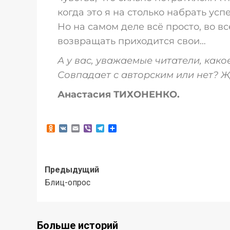
когда это я на столько набрать ус
Но на самом деле всё просто, во вс
возвращать приходится свои…
А у вас, уважаемые читатели, как
Совпадает с авторским или нет? Ж
Анастасия ТИХОНЕНКО.
Odnoklassniki
VK
Email
Viber
Telegram
Отправить
Предыдущий
Блиц-опрос
Больше историй