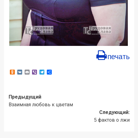
печать
Odnoklassniki
VK
Email
Viber
Telegram
Отправить
Навигация
Предыдущий
Взаимная любовь к цветам
записи
Следующий:
5 фактов о лжи