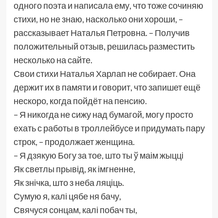
одного поэта и написала ему, что тоже сочиняю
стихи, но не знаю, насколько они хороши, –
рассказывает Наталья Петровна. – Получив
положительный отзыв, решилась разместить
несколько на сайте.
Свои стихи Наталья Харлап не собирает. Она
держит их в памяти и говорит, что запишет ещё
нескоро, когда пойдёт на пенсию.
– Я никогда не сижу над бумагой, могу просто
ехать с работы в троллейбусе и придумать пару
строк, – продолжает женщина.
– Я дзякую Богу за тое, што ты ў маім жыцці
Як светлы прывід, як імгненне,
Як знічка, што з неба ляціць.
Сумую я, калі цябе ня бачу,
Свячуся сонцам, калі побач ты,