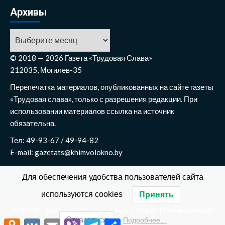
Архивы
Архивы
© 2018 — 2026 Газета «Трудовая Слава»
212035, Могилев-35
Перепечатка материалов, опубликованных на сайте газеты
«Трудовая слава», только с разрешения редакции. При
использовании материалов ссылка на источник
обязательна.
Тел: 49-93-67 / 49-94-82
E-mail: gazetats@khimvolokno.by
Для обеспечения удобства пользователей сайта
используются cookies
Принять
© 2018 - 2026 Газета «Трудовая Слава»
|
CoverNews
от
Отказаться
Подробнее…
AF themes.
Odnoklassniki
VK
Email
Viber
Telegram
Отправить