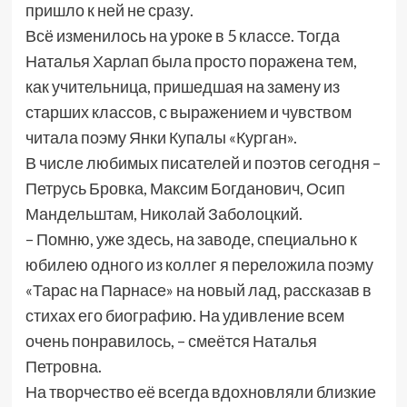
пришло к ней не сразу.
Всё изменилось на уроке в 5 классе. Тогда
Наталья Харлап была просто поражена тем,
как учительница, пришедшая на замену из
старших классов, с выражением и чувством
читала поэму Янки Купалы «Курган».
В числе любимых писателей и поэтов сегодня –
Петрусь Бровка, Максим Богданович, Осип
Мандельштам, Николай Заболоцкий.
– Помню, уже здесь, на заводе, специально к
юбилею одного из коллег я переложила поэму
«Тарас на Парнасе» на новый лад, рассказав в
стихах его биографию. На удивление всем
очень понравилось, – смеётся Наталья
Петровна.
На творчество её всегда вдохновляли близкие