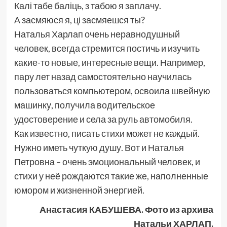
Калі табе баліць, з табою я заплачу.
А засмяюся я, ці засмяешся ты?
Наталья Харлап очень неравнодушный
человек, всегда стремится постичь и изучить
какие-то новые, интересные вещи. Например,
пару лет назад самостоятельно научилась
пользоваться компьютером, освоила швейную
машинку, получила водительское
удостоверение и села за руль автомобиля.
Как известно, писать стихи может не каждый.
Нужно иметь чуткую душу. Вот и Наталья
Петровна – очень эмоциональный человек, и
стихи у неё рождаются такие же, наполненные
юмором и жизненной энергией.
Анастасия КАБУШЕВА. Фото из архива
Натальи ХАРЛАП.