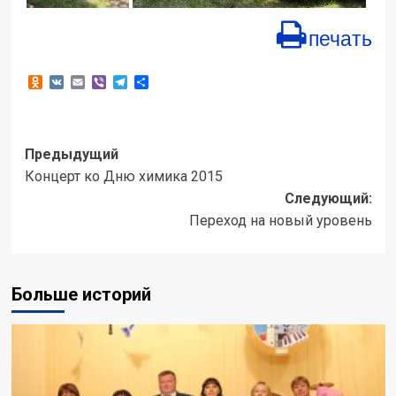
печать
Odnoklassniki
VK
Email
Viber
Telegram
Отправить
Навигация
Предыдущий
Концерт ко Дню химика 2015
записи
Следующий:
Переход на новый уровень
Больше историй