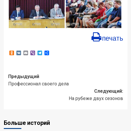
печать
Odnoklassniki
VK
Email
Viber
Telegram
Отправить
Навигация
Предыдущий
Профессионал своего дела
записи
Следующий:
На рубеже двух сезонов
Больше историй