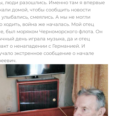
ы, люди разошлись. Именно там я впервые
жали домой, чтобы сообщить новости
 улыбались, смеялись. А мы не могли
о ходить, война же началась. Мой отец
е, был моряком Черноморского флота. Он
ычный день играла музыка, да и отец
 пакт о ненападении с Германией. И
вучало экстренное сообщение о начале
феевич.