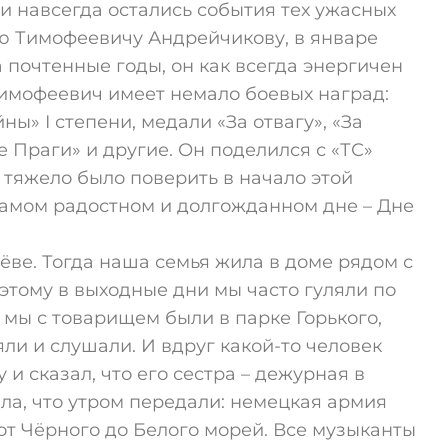
и навсегда остались события тех ужасных
ю Тимофеевичу Андрейчикову, в январе
а почтенные годы, он как всегда энергичен
Тимофеевич имеет немало боевых наград:
ы» I степени, медали «За отвагу», «За
 Праги» и другие. Он поделился с «ТС»
 тяжело было поверить в начало этой
самом радостном и долгожданном дне – Дне
ёве. Тогда наша семья жила в доме рядом с
этому в выходные дни мы часто гуляли по
 мы с товарищем были в парке Горького,
яли и слушали. И вдруг какой-то человек
 и сказал, что его сестра – дежурная в
ала, что утром передали: немецкая армия
от Чёрного до Белого морей. Все музыканты