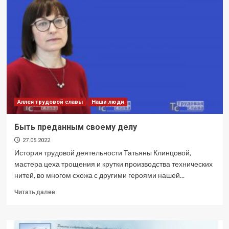
каждого
Аллея трудовой славы
Наши люди
Быть преданным своему делу
27.05.2022
История трудовой деятельности Татьяны Клинцовой,
мастера цеха трощения и крутки производства технических
нитей, во многом схожа с другими героями нашей...
Прочитать
Читать далее
больше
о
Быть