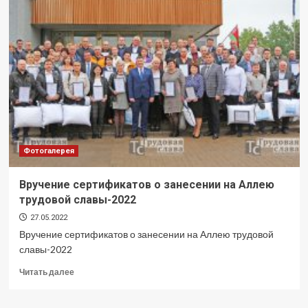
Днём
химика!
Фотогалерея
Вручение сертификатов о занесении на Аллею
трудовой славы-2022
27.05.2022
Вручение сертификатов о занесении на Аллею трудовой
славы-2022
Прочитать
Читать далее
больше
о