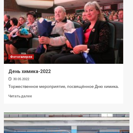
детского
рисунка
«Охрана
труда
глазами
детей»
Фотогалерея
День химика-2022
30.05.2022
Торжественное мероприятие, посвящённое Дню химика.
Прочитать
Читать далее
больше
о
День
химика-2022