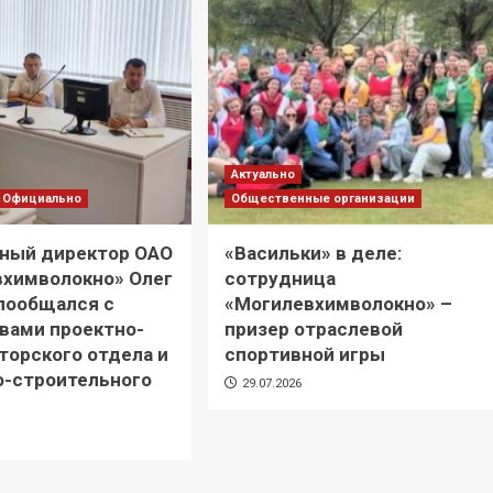
Актуально
Официально
Общественные организации
ьный директор ОАО
«Васильки» в деле:
вхимволокно» Олег
сотрудница
пообщался с
«Могилевхимволокно» –
вами проектно-
призер отраслевой
торского отдела и
спортивной игры
о-строительного
29.07.2026