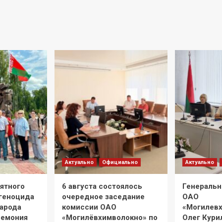
Актуально
Официально
Актуально
мятного
6 августа состоялось
Генеральн
 геноцида
очередное заседание
ОАО
народа
комиссии ОАО
«Могилев
ремония
«Могилёвхимволокно» по
Олег Кури