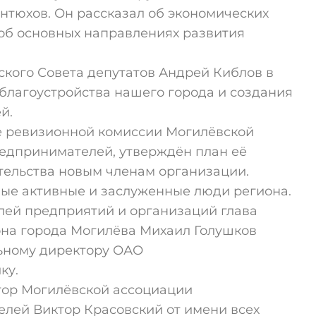
тюхов. Он рассказал об экономических
и об основных направлениях развития
кого Совета депутатов Андрей Киблов в
благоустройства нашего города и создания
й.
те ревизионной комиссии Могилёвской
едпринимателей, утверждён план её
етельства новым членам организации.
мые активные и заслуженные люди региона.
лей предприятий и организаций глава
на города Могилёва Михаил Голушков
ьному директору ОАО
ку.
тор Могилёвской ассоциации
ей Виктор Красовский от имени всех