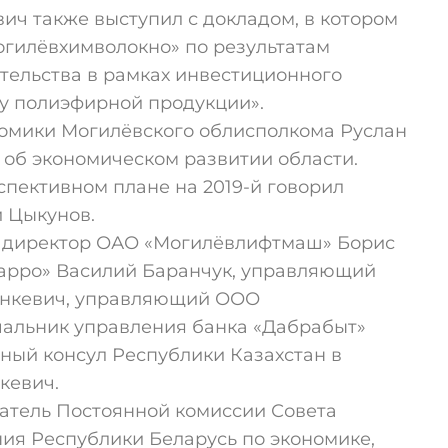
ич также выступил с докладом, в котором
гилёвхимволокно» по результатам
тельства в рамках инвестиционного
ву полиэфирной продукции».
номики Могилёвского облисполкома Руслан
об экономическом развитии области.
рспективном плане на 2019-й говорил
 Цыкунов.
й директор ОАО «Могилёвлифтмаш» Борис
арро» Василий Баранчук, управляющий
инкевич, управляющий ООО
альник управления банка «Дабрабыт»
ный консул Республики Казахстан в
кевич.
датель Постоянной комиссии Совета
ия Республики Беларусь по экономике,