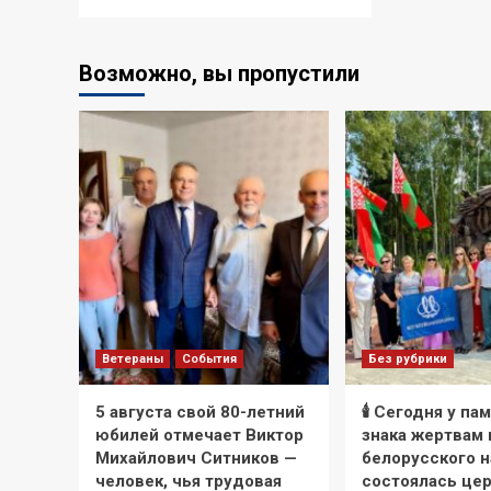
Возможно, вы пропустили
Ветераны
События
Без рубрики
5 августа свой 80-летний
🕯 Сегодня у па
юбилей отмечает Виктор
знака жертвам
Михайлович Ситников —
белорусского 
человек, чья трудовая
состоялась це