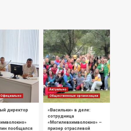
Актуально
Официально
Общественные организации
ый директор
«Васильки» в деле:
сотрудница
химволокно»
«Могилевхимволокно» –
лин пообщался
призер отраслевой