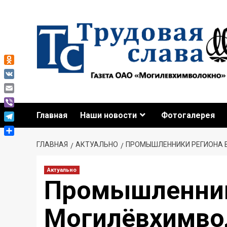
Odnoklassniki
VK
Email
Viber
Главная
Наши новости
Фотогалерея
Telegram
Отправить
ГЛАВНАЯ
АКТУАЛЬНО
ПРОМЫШЛЕННИКИ РЕГИОНА 
Актуально
Промышленник
Могилёвхимво