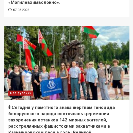
«Могилевхимволокно».
07.08.2026
Без рубрики
🕯 Сегодня у памятного знака жертвам геноцида
белорусского народа состоялась церемония
захоронения останков 142 мирных жителей,
расстрелянных фашистскими захватчиками в
Казимировском лесу в годы Великой