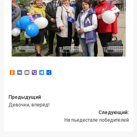
Odnoklassniki
VK
Email
Viber
Telegram
Отправить
Предыдущий
Девочки, вперёд!
Следующий:
На пьедестале победителей