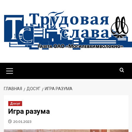
Перейти
к
содержимому
Основное
меню
ГЛАВНАЯ
ДОСУГ
ИГРА РАЗУМА
Досуг
Игра разума
20.01.2023