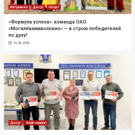
Актуально
Досуг
Спорт
«Формула успеха»: команда ОАО
«Могилёвхимволокно» — в строю победителей
по духу!
16.06.2026
Досуг
Знай наших!