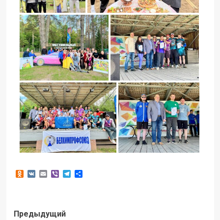
Odnoklassniki
VK
Email
Viber
Telegram
Отправить
Предыдущий