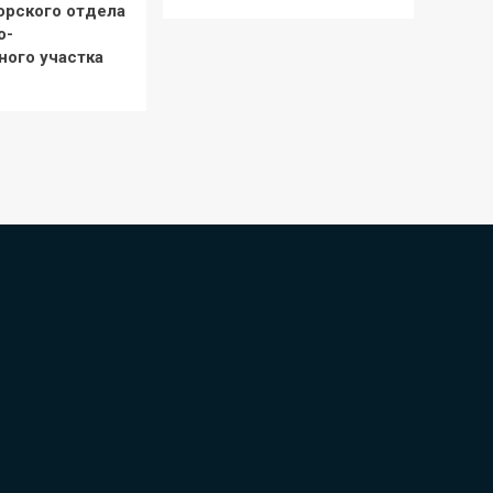
орского отдела
о-
ного участка