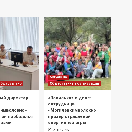
Актуально
Официально
Общественные организации
ый директор
«Васильки» в деле:
сотрудница
химволокно»
«Могилевхимволокно» –
лин пообщался
призер отраслевой
ивами
спортивной игры
29.07.2026