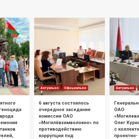
Актуально
Официально
Актуально
мятного
6 августа состоялось
Генеральн
 геноцида
очередное заседание
ОАО
народа
комиссии ОАО
«Могилев
ремония
«Могилёвхимволокно» по
Олег Кури
танков
противодействию
с коллект
телей,
коррупции под
проектно-