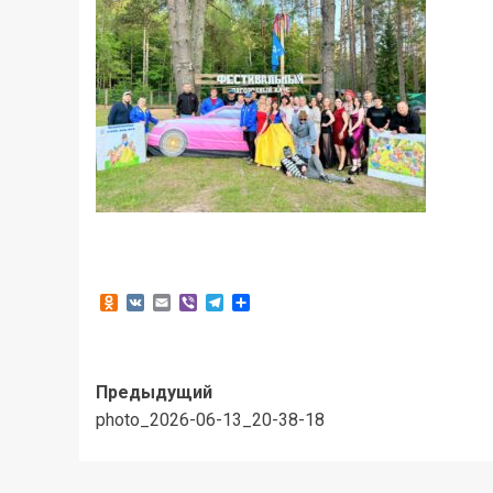
Odnoklassniki
VK
Email
Viber
Telegram
Отправить
Навигация
Предыдущий
photo_2026-06-13_20-38-18
записи