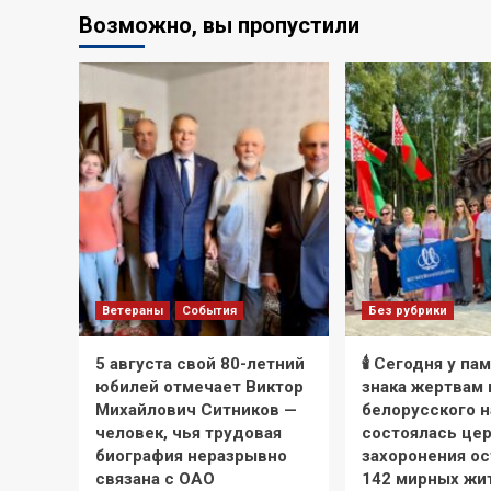
Возможно, вы пропустили
Ветераны
События
Без рубрики
5 августа свой 80-летний
🕯 Сегодня у па
юбилей отмечает Виктор
знака жертвам
Михайлович Ситников —
белорусского 
человек, чья трудовая
состоялась це
биография неразрывно
захоронения ос
связана с ОАО
142 мирных жи