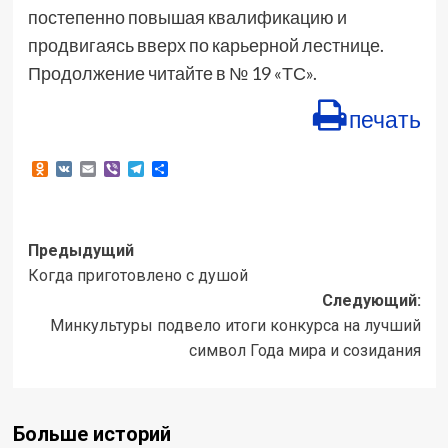
постепенно повышая квалификацию и
продвигаясь вверх по карьерной лестнице.
Продолжение читайте в № 19 «ТС».
печать
Odnoklassniki
VK
Email
Viber
Telegram
Отправить
Навигация
Предыдущий
Когда приготовлено с душой
записи
Следующий:
Минкультуры подвело итоги конкурса на лучший
символ Года мира и созидания
Больше историй