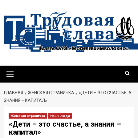
Перейти
к
содержимому
Основное
меню
ГЛАВНАЯ
ЖЕНСКАЯ СТРАНИЧКА
«ДЕТИ – ЭТО СЧАСТЬЕ, А
ЗНАНИЯ – КАПИТАЛ»
Женская страничка
Наши люди
«Дети – это счастье, а знания –
капитал»