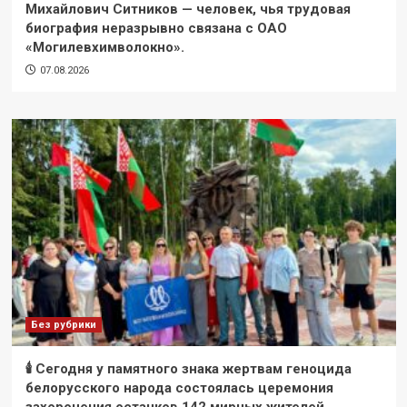
Михайлович Ситников — человек, чья трудовая
биография неразрывно связана с ОАО
«Могилевхимволокно».
07.08.2026
Без рубрики
🕯 Сегодня у памятного знака жертвам геноцида
белорусского народа состоялась церемония
захоронения останков 142 мирных жителей,