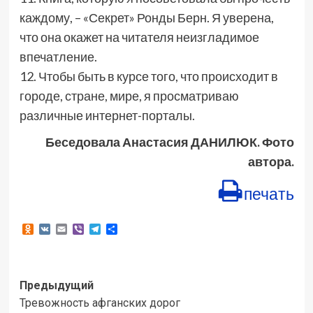
каждому, – «Секрет» Ронды Берн. Я уверена,
что она окажет на читателя неизгладимое
впечатление.
12. Чтобы быть в курсе того, что происходит в
городе, стране, мире, я просматриваю
различные интернет-порталы.
Беседовала Анастасия ДАНИЛЮК. Фото
автора.
печать
Odnoklassniki
VK
Email
Viber
Telegram
Отправить
Навигация
Предыдущий
Тревожность афганских дорог
записи