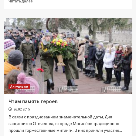
Прочитать
Читать далее
больше
о
Бдительность
снижать
нельзя
Актуально
Чтим память героев
26.02.2015
В связи с празднованием знаменательной даты, Дня
защитников Отечества, в городе Могилёве традиционно
прошли торжественные митинги. В них приняли участие...