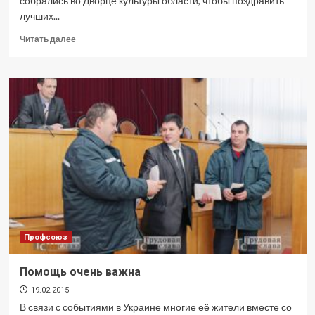
собрались во Дворце культуры области, чтобы поздравить
лучших...
Прочитать
Читать далее
больше
о
Год,
наполненный
событиями
Профсоюз
Помощь очень важна
19.02.2015
В связи с событиями в Украине многие её жители вместе со