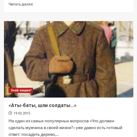
Прочитать
Читать далее
больше
о
Чтим
память
героев
Знай наших!
«Аты-баты, шли солдаты…»
19.02.2015
На один из самых популярных вопросов «Что должен
сделать мужчина в своей жизни?» уже давно есть готовый
ответ: посадить дерево,...