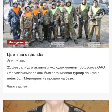
Молодежь
Цветная стрельба
26.02.2015
21 февраля для активных молодых членов профсоюза ОАО
«Могилёвхимволокно» был организован турнир по игре в
пейнтбол. Мероприятие прошло на базе...
Прочитать
Читать далее
больше
о
Цветная
стрельба