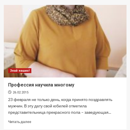
Сильные,
ловкие,
смелые
Знай наших!
Профессия научила многому
26.02.2015
23 февраля не только день, когда принято поздравлять
мужчин. В эту дату свой юбилей отметила
представительница прекрасного пола – заведующая...
Прочитать
Читать далее
больше