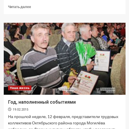
Прочитать
Читать далее
больше
о
«Аты-
баты,
шли
солдаты…»
Наша жизнь
Год, наполненный событиями
19.02.2015
На прошлой неделе, 12 февраля, представители трудовых
коллективов Октябрьского района города Могилёва