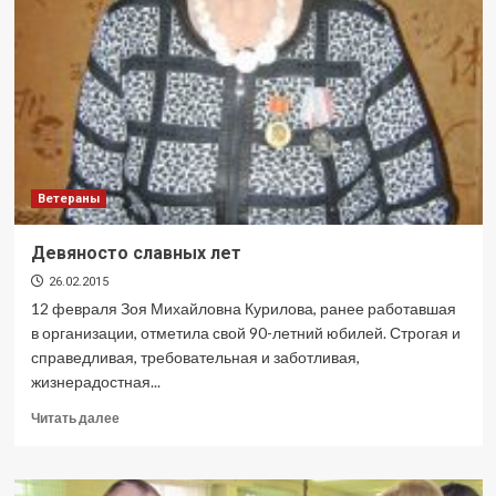
Ветераны
Девяносто славных лет
26.02.2015
12 февраля Зоя Михайловна Курилова, ранее работавшая
в организации, отметила свой 90-летний юбилей. Строгая и
справедливая, требовательная и заботливая,
жизнерадостная...
Прочитать
Читать далее
больше
о
Девяносто