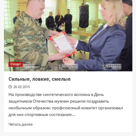
славных
лет
Спорт
Сильные, ловкие, смелые
26.02.2015
На производстве синтетического волокна в День
защитников Отечества мужчин решили поздравить
необычным образом: профсоюзный комитет организовал
для них спортивные состязания....
Прочитать
Читать далее
больше
о