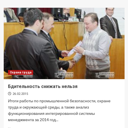
о
Профессия
научила
многому
Охрана труда
Бдительность снижать нельзя
26.02.2015
Итоги работы по промышленной безопасности, охране
труда и окружающей среды, а также анализ
функционирования интегрированной системы
менеджмента за 2014 год...