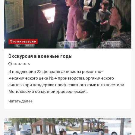
Это интересно
Экскурсия в военные годы
26.02.2015
В преддверии 23 февраля активисты ремонтно-
механического цеха № 4 производства органического
синтеза при поддержке проф-союзного комитета посетили
Могилёвский областной краеведческий...
Прочитать
Читать далее
больше
о
Экскурсия
в
военные
годы