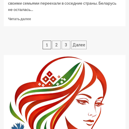
своими семьями переехали в соседние страны. Беларусь
не осталась...
Прочитать
Читать далее
больше
о
Помощь
очень
Пагинация
1
2
3
Далее
важна
записей