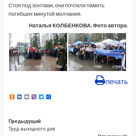
Стоя под зонтами, они почтили память
погибших минутой молчания.
Наталья КОЛБЕНКОВА. Фото автора.
печать
Odnoklassniki
VK
Email
Viber
Telegram
Отправить
Навигация
Предыдущий
Труд выходного дня
записи