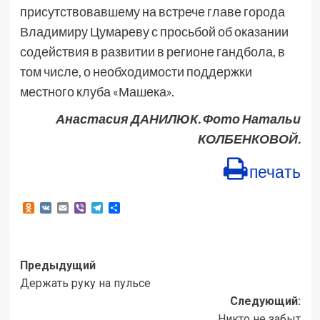
присутствовавшему на встрече главе города
Владимиру Цумареву с просьбой об оказании
содействия в развитии в регионе гандбола, в
том числе, о необходимости поддержки
местного клуба «Машека».
Анастасия ДАНИЛЮК. Фото Натальи
КОЛБЕНКОВОЙ.
печать
Odnoklassniki
VK
Email
Viber
Telegram
Отправить
Навигация
Предыдущий
Держать руку на пульсе
записи
Следующий:
Никто не забыт