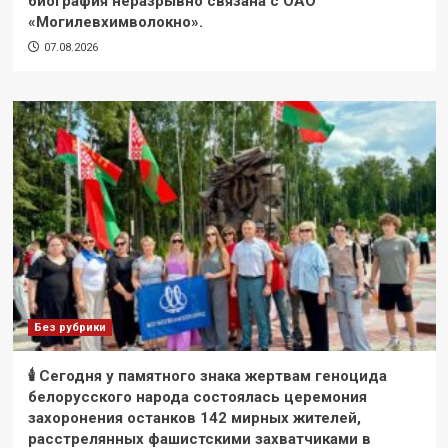
биография неразрывно связана с ОАО
«Могилевхимволокно».
07.08.2026
Без рубрики
🕯 Сегодня у памятного знака жертвам геноцида
белорусского народа состоялась церемония
захоронения останков 142 мирных жителей,
расстрелянных фашистскими захватчиками в