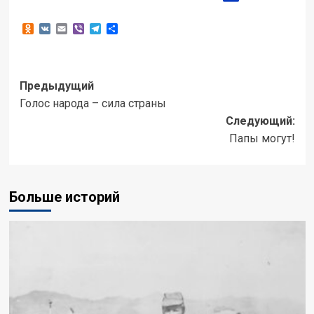
Odnoklassniki
VK
Email
Viber
Telegram
Отправить
Навигация
Предыдущий
Голос народа – сила страны
записи
Следующий:
Папы могут!
Больше историй