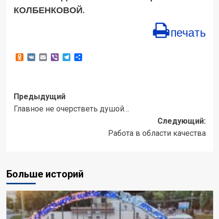
КОЛБЕНКОВОЙ.
печать
Odnoklassniki
VK
Email
Viber
Telegram
Отправить
Навигация
Предыдущий
Главное не очерстветь душой…
записи
Следующий:
Работа в области качества
Больше историй