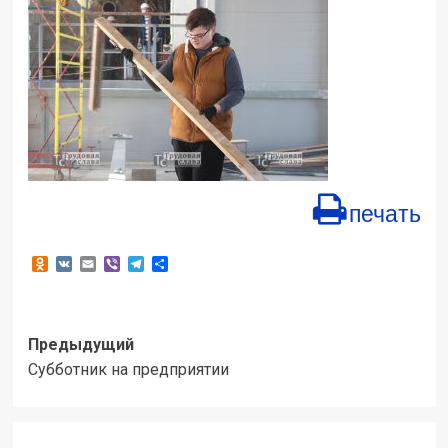
печать
Odnoklassniki
VK
Email
Viber
Telegram
Отправить
Навигация
Предыдущий
Субботник на предприятии
записи