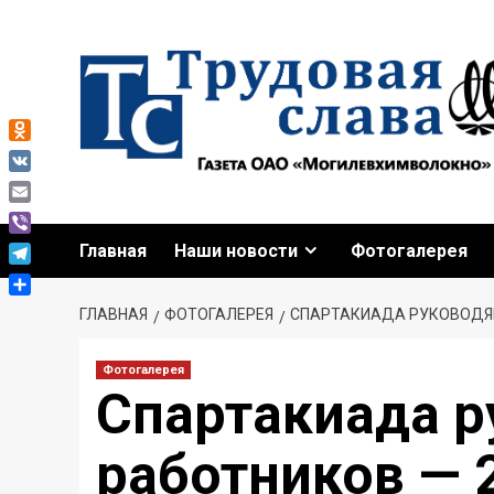
Перейти
к
содержимому
Odnoklassniki
VK
Email
Viber
Главная
Наши новости
Фотогалерея
Telegram
Отправить
ГЛАВНАЯ
ФОТОГАЛЕРЕЯ
СПАРТАКИАДА РУКОВОДЯЩ
Фотогалерея
Спартакиада 
работников — 