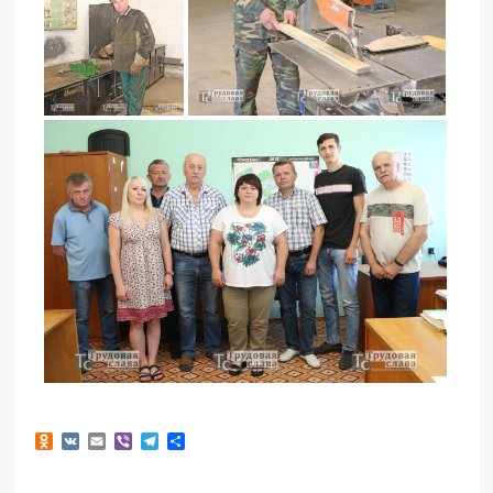
Odnoklassniki
VK
Email
Viber
Telegram
Отправить