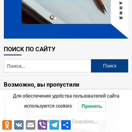
ПОИСК ПО САЙТУ
Возможно, вы пропустили
Для обеспечения удобства пользователей сайта
используются cookies
Принять
Отказаться
Подробнее…
Odnoklassniki
VK
Email
Viber
Telegram
Отправить