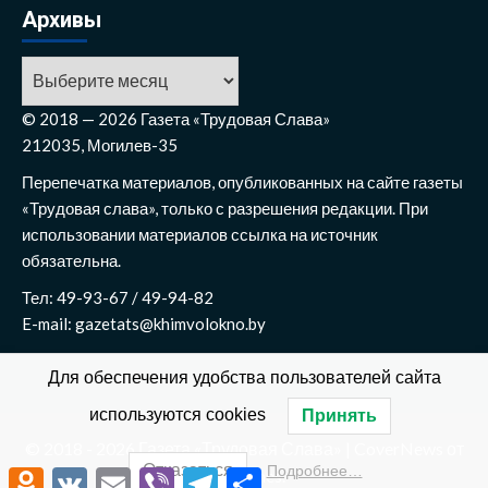
Архивы
© 2018 — 2026 Газета «Трудовая Слава»
212035, Могилев-35
Перепечатка материалов, опубликованных на сайте газеты
«Трудовая слава», только с разрешения редакции. При
использовании материалов ссылка на источник
обязательна.
Тел: 49-93-67 / 49-94-82
E-mail: gazetats@khimvolokno.by
Для обеспечения удобства пользователей сайта
используются cookies
Принять
© 2018 - 2026 Газета «Трудовая Слава»
|
CoverNews
от
Отказаться
Подробнее…
AF themes.
Odnoklassniki
VK
Email
Viber
Telegram
Отправить