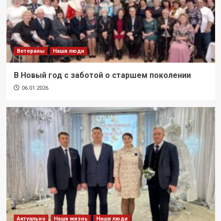
Ветераны
Наши люди
В Новый год с заботой о старшем поколении
06.01.2026
Актуально
Наша жизнь
Наши люди