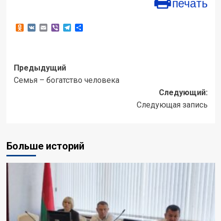
печать
Odnoklassniki
VK
Email
Viber
Telegram
Отправить
Навигация
Предыдущий
Семья – богатство человека
записи
Следующий:
Следующая запись
Больше историй