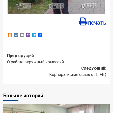
печать
Odnoklassniki
VK
Email
Viber
Telegram
Отправить
Навигация
Предыдущий
О работе окружный комиссий
записи
Следующий:
Корпоративная связь от LIFE:)
Больше историй