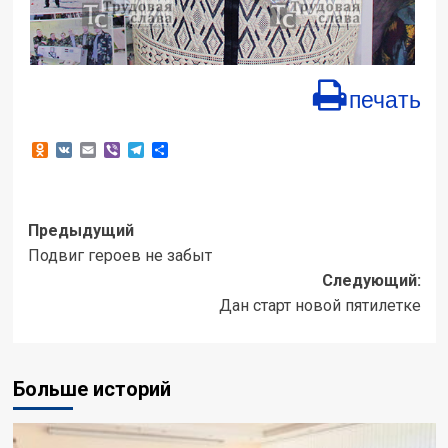
печать
Odnoklassniki
VK
Email
Viber
Telegram
Отправить
Навигация
Предыдущий
Подвиг героев не забыт
записи
Следующий:
Дан старт новой пятилетке
Больше историй