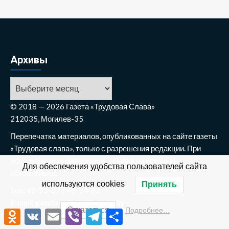
Архивы
Архивы
© 2018 — 2026 Газета «Трудовая Слава»
212035, Могилев-35
Перепечатка материалов, опубликованных на сайте газеты
«Трудовая слава», только с разрешения редакции. При
использовании материалов ссылка на источник
Для обеспечения удобства пользователей сайта
обязательна.
используются cookies
Принять
Тел: 49-93-67 / 49-94-82
E-mail: gazetats@khimvolokno.by
Отказаться
Подробнее…
Odnoklassniki
VK
Email
Viber
Telegram
Отправить