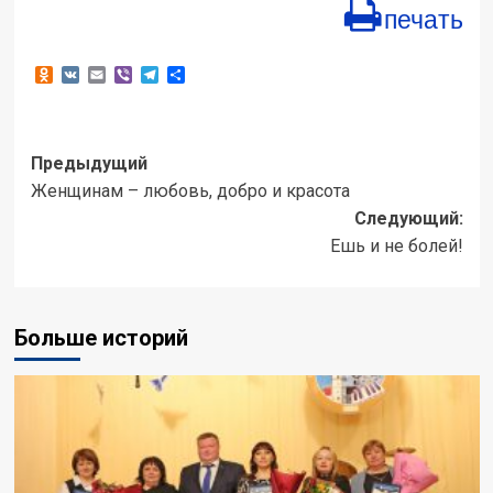
печать
Odnoklassniki
VK
Email
Viber
Telegram
Отправить
Навигация
Предыдущий
Женщинам – любовь, добро и красота
записи
Следующий:
Ешь и не болей!
Больше историй