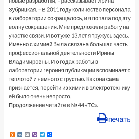
новые разработки, – рассказывает Ирина
Зубрицкая. – В 2011 году количество персонала
в лаборатории сокращалось, и я попала под эту
волну сокращения. Мне предложили работу на
участке связи. И вот уже 13 лет я тружусь здесь.
Именно с химией была связана большая часть
профессиональной деятельности Ирины
Владимировны. И о годах работы в
лаборатории героиня публикации вспоминает с
теплотой и немного с грустью. Как она сама
признаётся, перейти из химии в электротехнику
ей было очень непросто.
Продолжение читайте в № 44 «ТС».
печать
Odnoklassniki
VK
Email
Viber
Telegram
Отправить