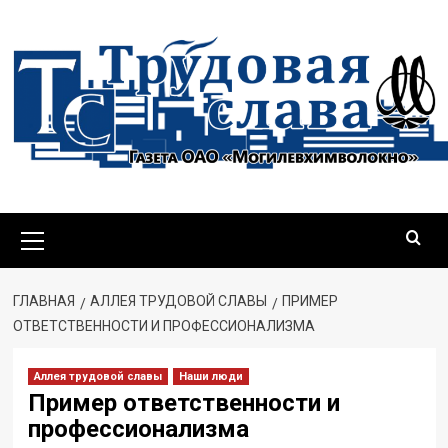
Перейти
к
содержимому
Основное
меню
ГЛАВНАЯ
АЛЛЕЯ ТРУДОВОЙ СЛАВЫ
ПРИМЕР
ОТВЕТСТВЕННОСТИ И ПРОФЕССИОНАЛИЗМА
Аллея трудовой славы
Наши люди
Пример ответственности и
профессионализма