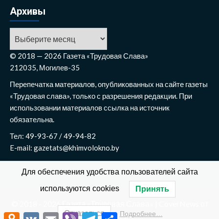
Архивы
Архивы
© 2018 — 2026 Газета «Трудовая Слава»
212035, Могилев-35
Перепечатка материалов, опубликованных на сайте газеты
«Трудовая слава», только с разрешения редакции. При
использовании материалов ссылка на источник
обязательна.
Тел: 49-93-67 / 49-94-82
E-mail: gazetats@khimvolokno.by
Для обеспечения удобства пользователей сайта
используются cookies
Принять
© 2018 - 2026 Газета «Трудовая Слава»
|
CoverNews
от
Отказаться
Подробнее…
Odnoklassniki
VK
Email
Viber
Telegram
Отправить
AF themes.