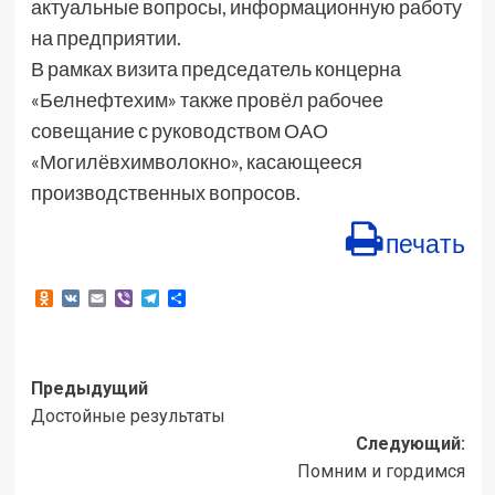
актуальные вопросы, информационную работу
на предприятии.
В рамках визита председатель концерна
«Белнефтехим» также провёл рабочее
совещание с руководством ОАО
«Могилёвхимволокно», касающееся
производственных вопросов.
печать
Odnoklassniki
VK
Email
Viber
Telegram
Отправить
Навигация
Предыдущий
Достойные результаты
записи
Следующий:
Помним и гордимся