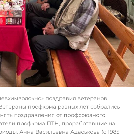
евхимволокно» поздравил ветеранов
Ветераны профкома разных лет собрались
инять поздравления от профсоюзного
датели профкома ПТН, проработавшие на
иоды: Анна Васильевна Адаськова (с 1985