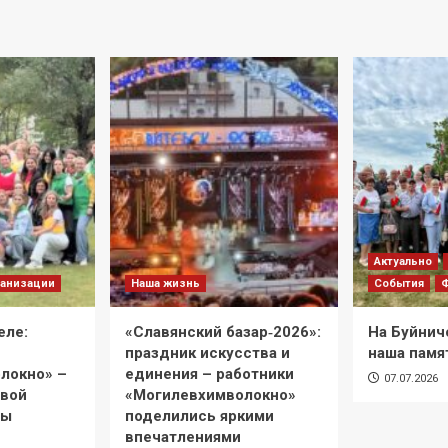
Актуально
анизации
Наша жизнь
События
еле:
«Славянский базар‑2026»:
На Буйнич
праздник искусства и
наша памя
локно» –
единения – работники
07.07.2026
евой
«Могилевхимволокно»
ры
поделились яркими
впечатлениями