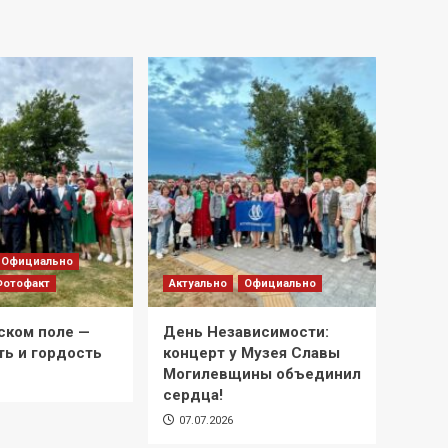
Официально
Фотофакт
Актуально
Официально
ском поле —
День Независимости:
ть и гордость
концерт у Музея Славы
Могилевщины объединил
сердца!
07.07.2026