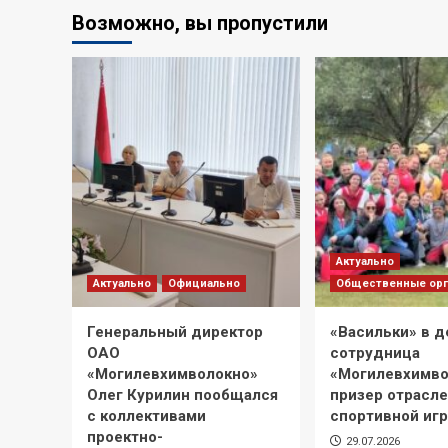
Возможно, вы пропустили
Актуально
Актуально
Официально
Общественные орг
Генеральный директор
«Васильки» в д
ОАО
сотрудница
«Могилевхимволокно»
«Могилевхимво
Олег Курилин пообщался
призер отрасл
с коллективами
спортивной иг
проектно-
29.07.2026