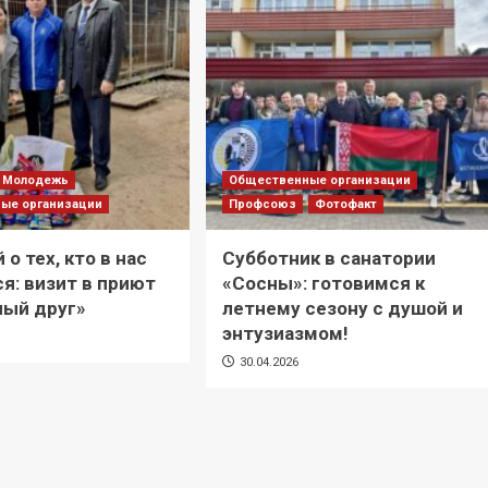
Молодежь
Общественные организации
ые организации
Профсоюз
Фотофакт
 о тех, кто в нас
Субботник в санатории
я: визит в приют
«Сосны»: готовимся к
ный друг»
летнему сезону с душой и
энтузиазмом!
30.04.2026