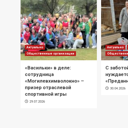
Актуально
Актуально
Общественные организации
Общественн
«Васильки» в деле:
С заботой
сотрудница
нуждаетс
«Могилевхимволокно» –
«Предан
призер отраслевой
30.04.2026
спортивной игры
29.07.2026