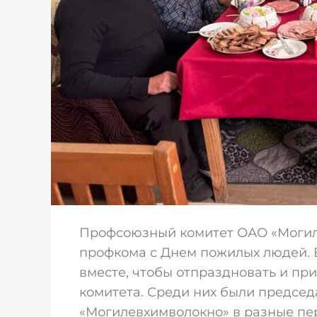
Профсоюзный комитет ОАО «Могил
профкома с Днем пожилых людей. 
вместе, чтобы отпраздновать и пр
комитета. Среди них были предсе
«Могилевхимволокно» в разные пер