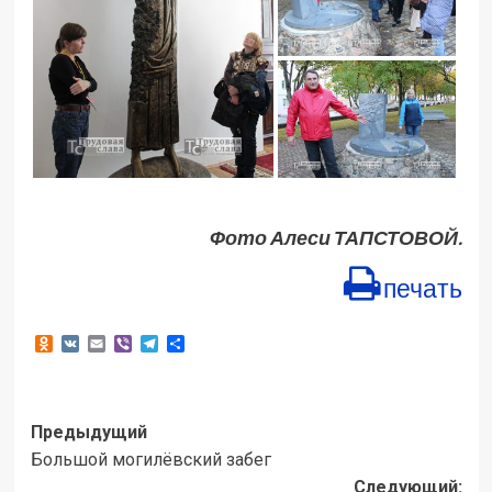
Фото Алеси ТАПСТОВОЙ.
печать
Odnoklassniki
VK
Email
Viber
Telegram
Отправить
Навигация
Предыдущий
Большой могилёвский забег
записи
Следующий: