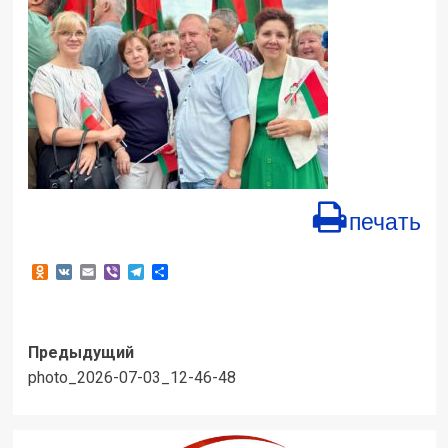
печать
Odnoklassniki
VK
Email
Viber
Telegram
Отправить
Навигация
Предыдущий
photo_2026-07-03_12-46-48
записи