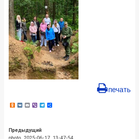
печать
Odnoklassniki
VK
Email
Viber
Telegram
Отправить
Навигация
Предыдущий
photo_2025-06-17_13-47-54