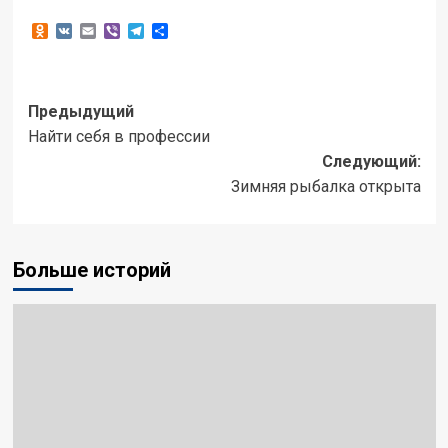
Odnoklassniki
VK
Email
Viber
Telegram
Отправить
Навигация
Предыдущий
Найти себя в профессии
записи
Следующий:
Зимняя рыбалка открыта
Больше историй