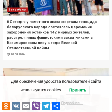
Без рубрики
🕯 Сегодня у памятного знака жертвам геноцида
белорусского народа состоялась церемония
захоронения останков 142 мирных жителей,
расстрелянных фашистскими захватчиками в
Казимировском лесу в годы Великой
Отечественной войны.
07.08.2026
Для обеспечения удобства пользователей сайта
используются cookies
Принять
Отказаться
Подробнее…
Odnoklassniki
VK
Email
Viber
Telegram
Отправить