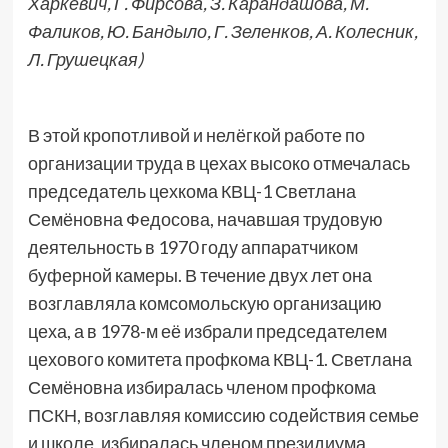
Харкевич, Г. Фирсова, З. Карандашова, М.
Фаликов, Ю. Бандыло, Г. Зеленков, А. Колесник,
Л. Грушецкая)
В этой кропотливой и нелёгкой работе по
организации труда в цехах высоко отмечалась
председатель цехкома КВЦ-1 Светлана
Семёновна Федосова, начавшая трудовую
деятельность в 1970 году аппаратчиком
буферной камеры. В течение двух лет она
возглавляла комсомольскую организацию
цеха, а в 1978-м её избрали председателем
цехового комитета профкома КВЦ-1. Светлана
Семёновна избиралась членом профкома
ПСКН, возглавляя комиссию содействия семье
и школе, избиралась членом президиума