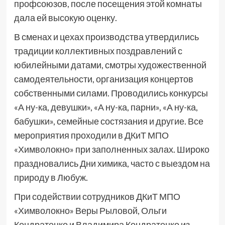
профсоюзов, после посещения этой комнаты
дала ей высокую оценку.
В сменах и цехах производства утвердились
традиции коллективных поздравлений с
юбилейными датами, смотры художественной
самодеятельности, организация концертов
собственными силами. Проводились конкурсы
«А ну-ка, девушки», «А ну-ка, парни», «А ну-ка,
бабушки», семейные состязания и другие. Все
мероприятия проходили в ДКиТ МПО
«Химволокно» при заполненных залах. Широко
праздновались Дни химика, часто с выездом на
природу в Любуж.
При содействии сотрудников ДКиТ МПО
«Химволокно» Веры Рыловой, Ольги
Кондратенко и Владимира Кондратенко из