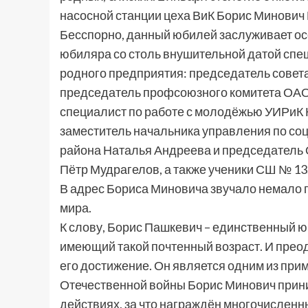
насосной станции цеха ВиК Борис Минович
Бесспорно, данный юбилей заслуживает ос
юбиляра со столь внушительной датой спеш
родного предприятия: председатель совет
председатель профсоюзного комитета ОАО
специалист по работе с молодёжью УИРиК 
заместитель начальника управления по с
района Наталья Андреева и председатель 
Пётр Мудрагелов, а также ученики СШ № 13
В адрес Бориса Миновича звучало немало п
мира.
К слову, Борис Пашкевич – единственный 
имеющий такой почтенный возраст. И прео
его достижение. Он является одним из при
Отечественной войны Борис Минович прин
действиях, за что награждён многочислен