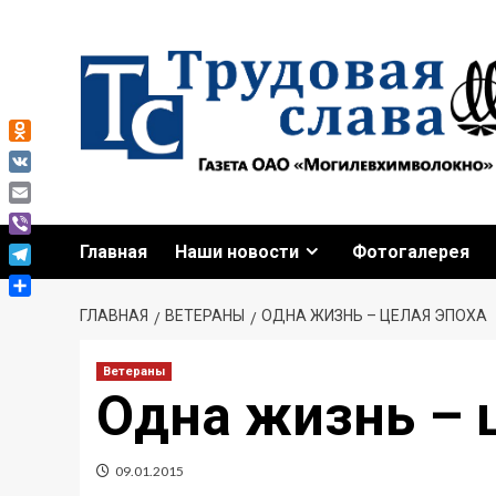
Перейти
к
содержимому
Odnoklassniki
VK
Email
Viber
Главная
Наши новости
Фотогалерея
Telegram
Отправить
ГЛАВНАЯ
ВЕТЕРАНЫ
ОДНА ЖИЗНЬ – ЦЕЛАЯ ЭПОХА
Ветераны
Одна жизнь – 
09.01.2015