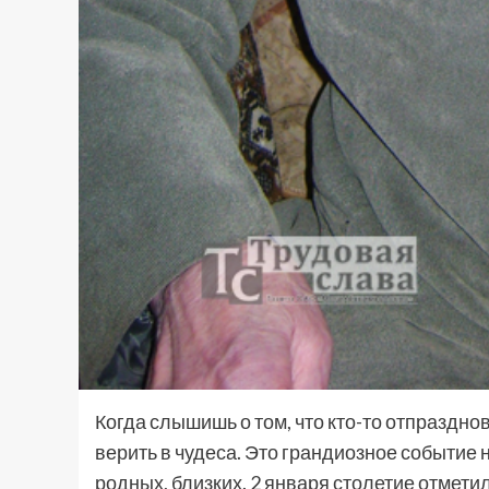
Когда слышишь о том, что кто-то отпраздн
верить в чудеса. Это грандиозное событие н
родных, близких. 2 января столетие отмет