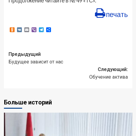
Продолжение читайте в № 49 «ТС».
печать
Odnoklassniki
VK
Email
Viber
Telegram
Отправить
Навигация
Предыдущий
Будущее зависит от нас
записи
Следующий:
Обучение актива
Больше историй