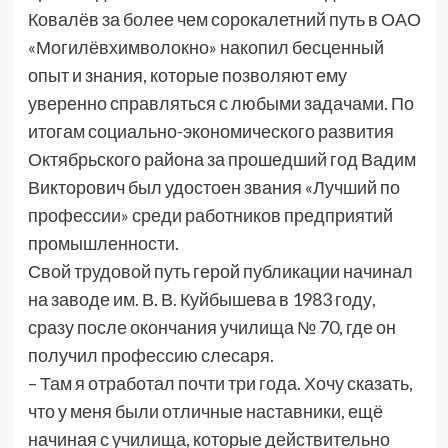
Ковалёв за более чем сорокалетний путь в ОАО
«Могилёвхимволокно» накопил бесценный
опыт и знания, которые позволяют ему
уверенно справляться с любыми задачами. По
итогам социально-экономического развития
Октябрьского района за прошедший год Вадим
Викторович был удостоен звания «Лучший по
профессии» среди работников предприятий
промышленности.
Свой трудовой путь герой публикации начинал
на заводе им. В. В. Куйбышева в 1983 году,
сразу после окончания училища № 70, где он
получил профессию слесаря.
– Там я отработал почти три года. Хочу сказать,
что у меня были отличные наставники, ещё
начиная с училища, которые действительно