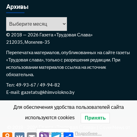
Архивы
Архивы
© 2018 — 2026 Газета «Трудовая Слава»
212035, Могилев-35
Перепечатка материалов, опубликованных на сайте газеты
«Трудовая слава», только с разрешения редакции. При
использовании материалов ссылка на источник
обязательна.
Тел: 49-93-67 / 49-94-82
E-mail: gazetats@khimvolokno.by
Для обеспечения удобства пользователей сайта
используются cookies
Принять
© 2018 - 2026 Газета «Трудовая Слава»
|
CoverNews
от
Отказаться
Подробнее…
AF themes.
Odnoklassniki
VK
Email
Viber
Telegram
Отправить