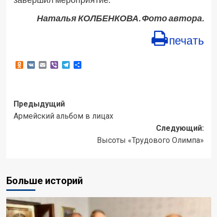
Наталья КОЛБЕНКОВА. Фото автора.
печать
Odnoklassniki
VK
Email
Viber
Telegram
Отправить
Навигация
Предыдущий
Армейский альбом в лицах
записи
Следующий:
Высоты «Трудового Олимпа»
Больше историй