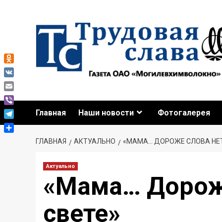
Odnoklassniki
VK
Email
Viber
Главная
Наши новости
Фотогалерея
Telegram
Отправить
ГЛАВНАЯ
АКТУАЛЬНО
«МАМА… ДОРОЖЕ СЛОВА НЕТ
Актуально
«Мама… Дороже
свете»