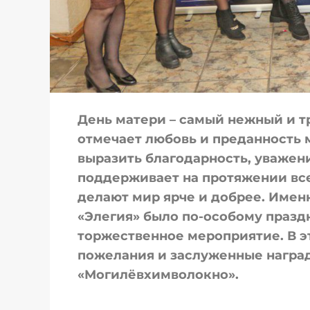
День матери – самый нежный и т
отмечает любовь и преданность м
выразить благодарность, уважени
поддерживает на протяжении все
делают мир ярче и добрее. Имен
«Элегия» было по-особому празд
торжественное мероприятие. В э
пожелания и заслуженные награ
«Могилёвхимволокно».