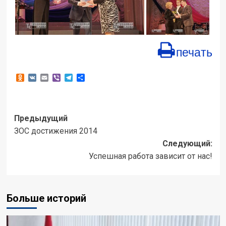
печать
Odnoklassniki
VK
Email
Viber
Telegram
Отправить
Навигация
Предыдущий
ЗОС достижения 2014
записи
Следующий:
Успешная работа зависит от нас!
Больше историй