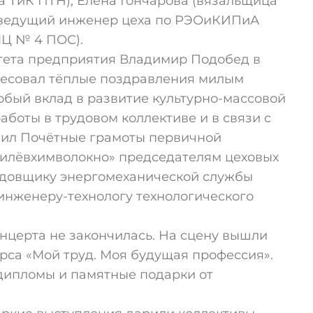
 ТиК ПТН), Елена Гончарова (вязальщица
 (ведущий инженер цеха по РЭОиКИПиА
МЦ № 4 ПОС).
тета предприятия Владимир Подобед в
ресовал тёплые поздравления милым
обый вклад в развитие культурно-массовой
аботы в трудовом коллективе и в связи с
чил Почётные грамоты первичной
илёвхимволокно» председателям цеховых
ладовщику энергомеханической службы
инженеру-технологу технологического
онцерта не закончилась. На сцену вышли
рса «Мой труд. Моя будущая профессия».
дипломы и памятные подарки от