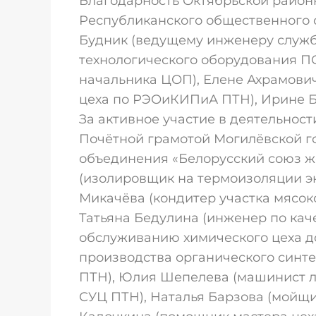
Благодарность Октябрьской район
Республиканского общественного 
Будник (ведущему инженеру служ
технологического оборудования ПО
начальника ЦОП), Елене Ахрамович
цеха по РЭОиКИПиА ПТН), Ирине Бе
За активное участие в деятельност
Почётной грамотой Могилёвской г
объединения «Белорусский союз 
(изолировщик на термоизоляции э
Микачёва (кондитер участка мясок
Татьяна Бедулина (инженер по кач
обслуживанию химического цеха 
производства органического синте
ПТН), Юлия Шепелева (машинист л
СУЦ ПТН), Наталья Барзова (мойщи