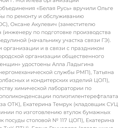
ной г. Могилёва организации
объединения «Белая Русь» вручили Ольге
бы по ремонту и обслуживанию
С), Оксане Акулевич (заместителю
 (инженеру по подготовке производства
дулиной (начальнику участка связи ГЭ).
и организации и в связи с праздником
ородской организации общественного
женщин» удостоены Алла Ладыгина
нергомеханической службы РМП), Татьяна
олбасных и кондитерских изделий ЦОП),
еству химической лаборатории по
дополиконденсации полиэтилентерефталата
за ОТК), Екатерина Темрук (кладовщик СУЦ
инии по изготовлению втулок бумажных
к посуды столовой № 117 ЦОП), Екатерина