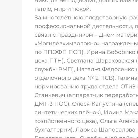
никогда не подводит, долгих вам ле
тепло, мир и покой.
За многолетнюю плодотворную рабо
профессиональной деятельности, л
связи с праздником – Днём матер
«Могилёвхимволокно» награждены 
по ППОФП ПСП), Ирина Боборико 
цеха ПТН), Светлана Шараховская
службы РМП), Наталья Федосенко 
отделочного цеха № 2 ПСВ), Галин
нормированию труда отдела ОТиЗ 
Станкевич (аппаратчик переработк
ДМТ-3 ПОС), Олеся Капустина (спе
синтетических плёнок), Ирина Мак
хозяйственного цеха), Ольга Алек
бухгалтерии), Лариса Шаповалова