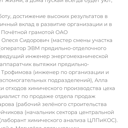
т жизни, а дома пускай всегда будет уют,
ту, достижение высоких результатов в
ичный вклад в развитие организации и в
и Почётной грамотой ОАО
Олеся Сидорович (мастер смены участка
(оператор ЭВМ прядильно-отделочного
 (ведущий инженер энергомеханической
(аппаратчик вытяжки прядильно-
а Трофимова (инженер по организации и
вспомогательных подразделений), Алла
и отходов химического производства цеха
циалист по продаже отдела продаж
арова (рабочий зелёного строительства
сейчикова (начальник сектора центральной
 (лаборант химического анализа ЦЛПиКОС).