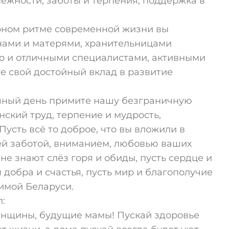
нежности, заботы и терпения, поддержка в
урном ритме современной жизни вы
нами и матерями, хранительницами
но и отличными специалистами, активными
е свой достойный вклад в развитие
чный день примите нашу безграничную
ский труд, терпение и мудрость,
усть всё то доброе, что вы вложили в
ей заботой, вниманием, любовью ваших
не знают слёз горя и обиды, пусть сердце и
обра и счастья, пусть мир и благополучие
бимой Беларуси.
:
енщины, будущие мамы! Пускай здоровье