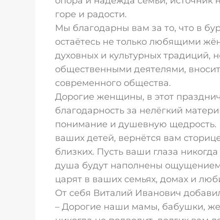
опора и надежда семьи, источник 
горе и радости.
Мы благодарны вам за то, что в б
остаётесь не только любящими жё
духовных и культурных традиций, 
общественными деятелями, вносит
современного общества.
Дорогие женщины, в этот праздни
благодарность за нелёгкий материн
понимание и душевную щедрость. П
ваших детей, вернётся вам сториц
близких. Пусть ваши глаза никогда 
душа будут наполнены ощущением д
царят в ваших семьях, домах и лю
От себя Виталий Иванович добавил
– Дорогие наши мамы, бабушки, ж