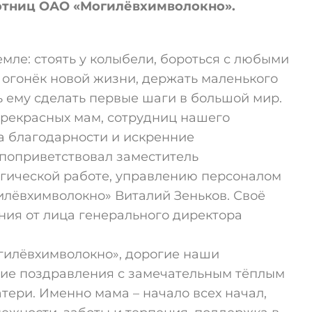
отниц ОАО «Могилёвхимволокно».
мле: стоять у колыбели, бороться с любыми
огонёк новой жизни, держать маленького
ь ему сделать первые шаги в большой мир.
прекрасных мам, сотрудниц нашего
а благодарности и искренние
поприветствовал заместитель
огической работе, управлению персоналом
лёвхимволокно» Виталий Зеньков. Своё
ния от лица генерального директора
гилёвхимволокно», дорогие наши
ие поздравления с замечательным тёплым
ери. Именно мама – начало всех начал,