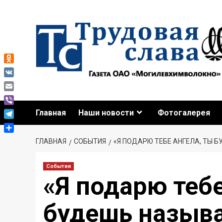
Odnoklassniki
VK
Email
Viber
Главная
Наши новости
Фотогалерея
Telegram
Отправить
ГЛАВНАЯ
СОБЫТИЯ
«Я ПОДАРЮ ТЕБЕ АНГЕЛА, ТЫ 
События
«Я подарю тебе
будешь называ