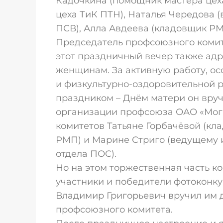
Кадочкина (помощник мастера цеха
цеха ТиК ПТН), Наталья Чередова
ПСВ), Алла Авдеева (кладовщик Р
Председатель профсоюзного коми
этот праздничный вечер также ад
женщинам. За активную работу, ос
и физкультурно-оздоровительной р
праздником – Днём матери он вру
организации профсоюза ОАО «Мог
комитетов Татьяне Горбачёвой (к
РМП) и Марине Стриго (ведущему 
отдела ПОС).
Но на этом торжественная часть к
участники и победители фотоконку
Владимир Григорьевич вручил им 
профсоюзного комитета.