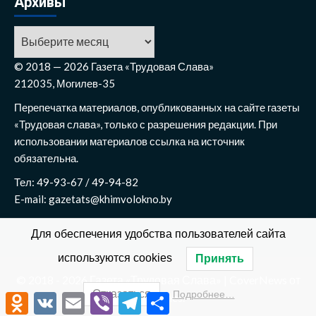
Архивы
Архивы
© 2018 — 2026 Газета «Трудовая Слава»
212035, Могилев-35
Перепечатка материалов, опубликованных на сайте газеты
«Трудовая слава», только с разрешения редакции. При
использовании материалов ссылка на источник
обязательна.
Тел: 49-93-67 / 49-94-82
E-mail: gazetats@khimvolokno.by
Для обеспечения удобства пользователей сайта
используются cookies
Принять
© 2018 - 2026 Газета «Трудовая Слава»
|
CoverNews
от
Отказаться
Подробнее…
AF themes.
Odnoklassniki
VK
Email
Viber
Telegram
Отправить