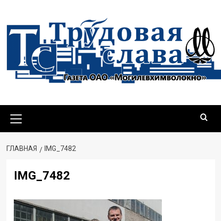
Перейти
к
содержимому
Основное
меню
ГЛАВНАЯ
IMG_7482
IMG_7482