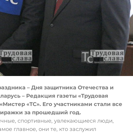
раздника – Дня защитника Отечества и
арусь – Редакция газеты «Трудовая
«Мистер «ТС». Его участниками стали все
тиражки за прошедший год.
ичные, спортивные, увлекающиеся люди,
мое главное, они те, кто заслужил