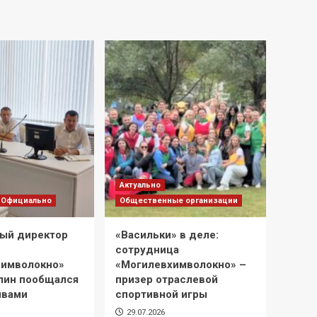
Актуально
Официально
Общественные организации
ый директор
«Васильки» в деле:
сотрудница
химволокно»
«Могилевхимволокно» –
лин пообщался
призер отраслевой
ивами
спортивной игры
29.07.2026