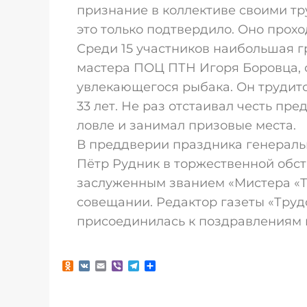
признание в коллективе своими т
это только подтвердило. Оно проход
Среди 15 участников наибольшая 
мастера ПОЦ ПТН Игоря Боровца, 
увлекающегося рыбака. Он трудит
33 лет. Не раз отстаивал честь пр
ловле и занимал призовые места.
В преддверии праздника генерал
Пётр Рудник в торжественной обст
заслуженным званием «Мистера «
совещании. Редактор газеты «Труд
присоединилась к поздравлениям и
Odnoklassniki
VK
Email
Viber
Telegram
Отправить