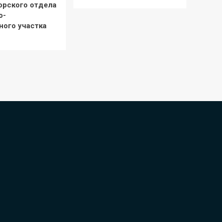
орского отдела
о-
ного участка