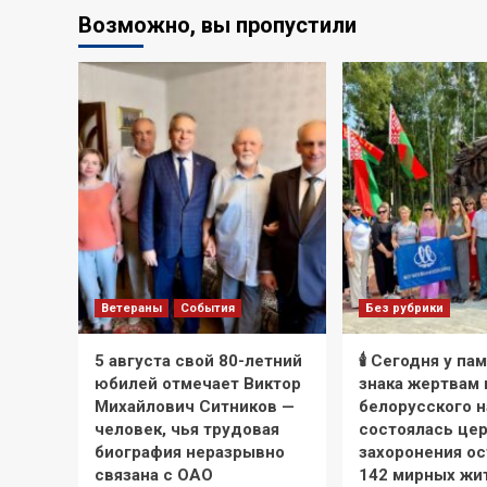
Возможно, вы пропустили
Ветераны
События
Без рубрики
5 августа свой 80-летний
🕯 Сегодня у па
юбилей отмечает Виктор
знака жертвам
Михайлович Ситников —
белорусского 
человек, чья трудовая
состоялась це
биография неразрывно
захоронения ос
связана с ОАО
142 мирных жи