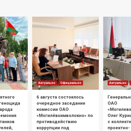
Актуально
Официально
Актуально
мятного
6 августа состоялось
Генеральн
 геноцида
очередное заседание
ОАО
народа
комиссии ОАО
«Могилев
ремония
«Могилёвхимволокно» по
Олег Кури
танков
противодействию
с коллект
телей,
коррупции под
проектно-