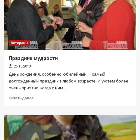
Ветераны
Праздник мудрости
25.10.2013
День рождения, особенно юбилейный, – самый
долгожданный праздник в любом возрасте. И уж тем более
очень приятно, когда с ним...
Прочитать
Читать далее
больше
о
Праздник
мудрости