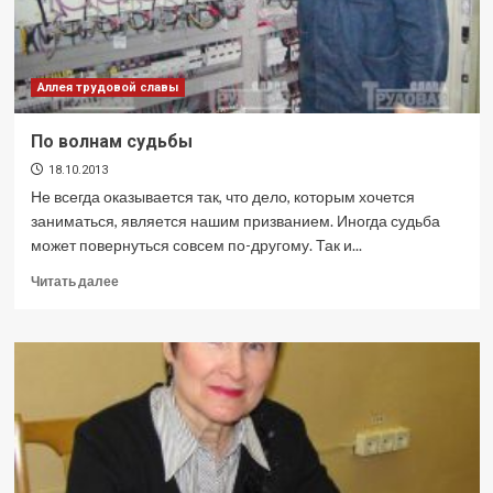
Аллея трудовой славы
По волнам судьбы
18.10.2013
Не всегда оказывается так, что дело, которым хочется
заниматься, является нашим призванием. Иногда судьба
может повернуться совсем по-другому. Так и...
Прочитать
Читать далее
больше
о
По
волнам
судьбы