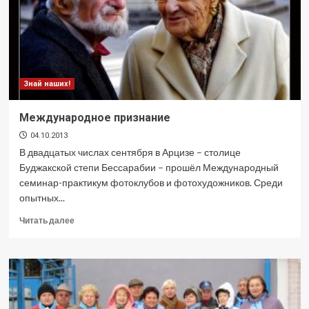
Знай наших!
Международное признание
04.10.2013
В двадцатых числах сентября в Арцизе – столице
Буджакской степи Бессарабии – прошёл Международный
семинар-практикум фотоклубов и фотохудожников. Среди
опытных...
Прочитать
Читать далее
больше
о
Международное
признание