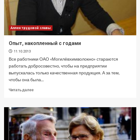
Аллея трудовой славы
Опыт, накопленный с годами
11.10.2013
Все работники ОАО «Могилёвхимволокно» стараются
работать добросовестно, чтобы на предприятии
выпускалась только качественная продукция. А за тем,
чтобы она была...
Прочитать
Читать далее
больше
о
Опыт,
накопленный
с
годами