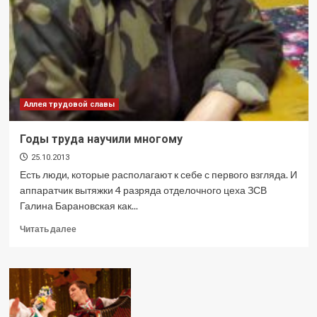
Аллея трудовой славы
Годы труда научили многому
25.10.2013
Есть люди, которые располагают к себе с первого взгляда. И
аппаратчик вытяжки 4 разряда отделочного цеха ЗСВ
Галина Барановская как...
Прочитать
Читать далее
больше
о
Годы
труда
научили
многому