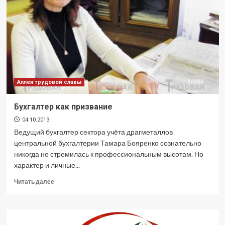
Аллея трудовой славы
Бухгалтер как призвание
04.10.2013
Ведущий бухгалтер сектора учёта драгметаллов
центральной бухгалтерии Тамара Бояренко сознательно
никогда не стремилась к профессиональным высотам. Но
характер и личные...
Прочитать
Читать далее
больше
о
Бухгалтер
как