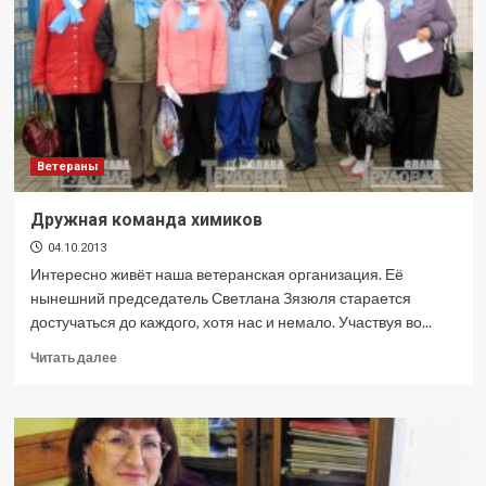
Ветераны
Дружная команда химиков
04.10.2013
Интересно живёт наша ветеранская организация. Её
нынешний председатель Светлана Зязюля старается
достучаться до каждого, хотя нас и немало. Участвуя во...
Прочитать
Читать далее
больше
о
Дружная
команда
химиков