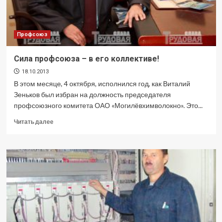
Профсоюз
Сила профсоюза – в его коллективе!
18.10.2013
В этом месяце, 4 октября, исполнился год, как Виталий
Зеньков был избран на должность председателя
профсоюзного комитета ОАО «Могилёвхимволокно». Это...
Прочитать
Читать далее
больше
о
Сила
профсоюза
–
в
его
коллективе!